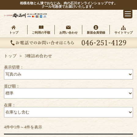
相模名物とん漬でおなじみ、肉の石川オンラインショップです。
クール宅急便でお届けいたします。
トップ
ご利用の手順
お問い合わせ
新規会員登録
サイトマップ
トップ
3種詰め合わせ
表示切替：
商品カテゴリ
並び順：
在庫：
4件中1件～4件を表示