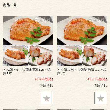
商品一覧
とん漬5枚・若鶏味噌漬1kg・焼
とん漬10枚・若鶏味噌漬1kg・焼
豚1本
豚1本
レシピ集
¥8,098
(税込)
¥10,132
(税込)
在庫切れ
在庫切れ
人材募集