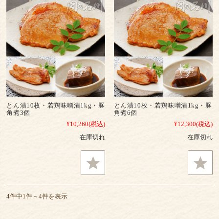
とん漬10枚・若鶏味噌漬1kg・豚
とん漬10枚・若鶏味噌漬1kg・豚
角煮3個
角煮6個
¥10,260
(税込)
¥12,300
(税込)
在庫切れ
在庫切れ
4件中1件～4件を表示