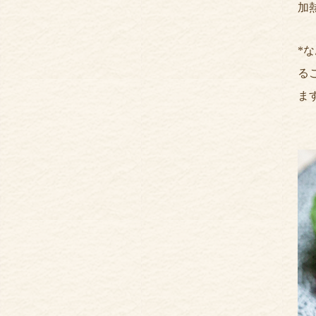
加
*
る
ま