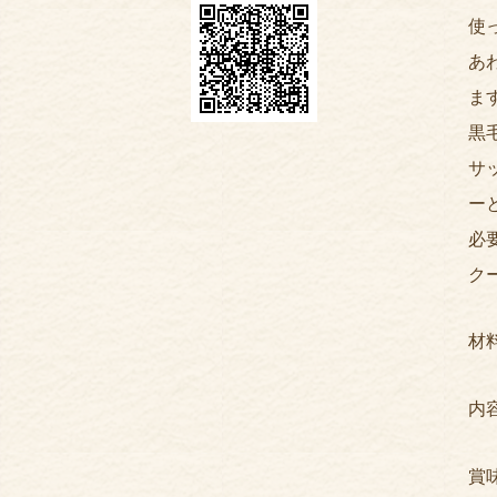
使
あ
ま
黒
サ
ー
必
ク
材
内容
賞