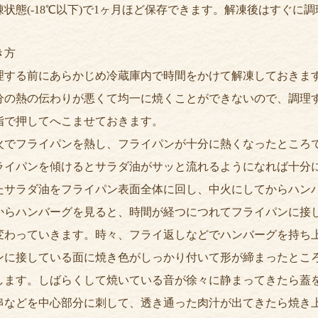
凍状態(-18℃以下)で1ヶ月ほど保存できます。解凍後はすぐに
き方
理する前にあらかじめ冷蔵庫内で時間をかけて解凍しておきま
分の熱の伝わりが悪くて均一に焼くことができないので、調理
指で押してへこませておきます。
火でフライパンを熱し、フライパンが十分に熱くなったところ
ライパンを傾けるとサラダ油がサッと流れるようになれば十分
たサラダ油をフライパン表面全体に回し、中火にしてからハン
からハンバーグを見ると、時間が経つにつれてフライパンに接
変わっていきます。時々、フライ返しなどでハンバーグを持ち
ンに接している面に焼き色がしっかり付いて形が締まったとこ
します。しばらくして焼いている音が徐々に静まってきたら蓋
串などを中心部分に刺して、透き通った肉汁が出てきたら焼き