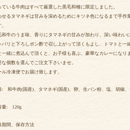
っている牛肉はすべて厳選した黒毛和種に限定しました。
わせるタマネギは甘みを深めるためにキツネ色になるまで手作
す。
毛和牛のうま味、香りにタマネギの甘みが加わり、深い味わい
ッパリと下ろしポン酢で召し上がって頂くもよし、トマトと一
と一緒に煮込んで頂くと、お子様も喜ぶ、豪華なカレーになり
要な個数を選んでご注文下さいませ。
ール冷凍便でお届け致します。
料: 和牛肉(国産)、タマネギ(国産)、卵、生パン粉、塩、胡椒
量: 120g
味期間、保存方法