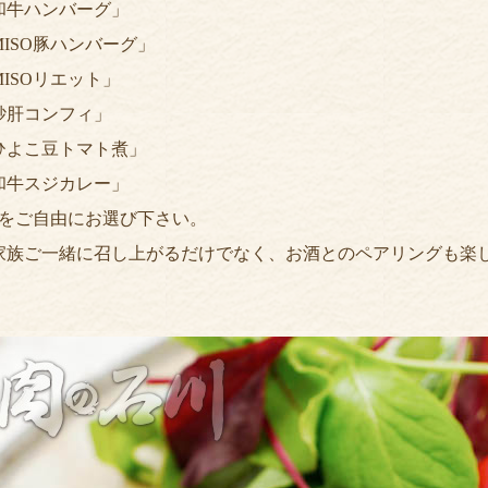
和牛ハンバーグ」
MISO豚ハンバーグ」
MISOリエット」
砂肝コンフィ」
ひよこ豆トマト煮」
和牛スジカレー」
品をご自由にお選び下さい。
家族ご一緒に召し上がるだけでなく、お酒とのペアリングも楽