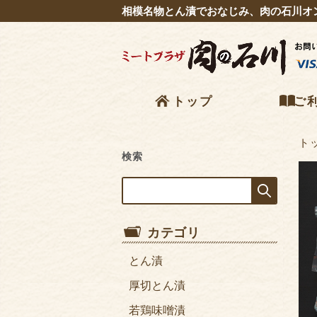
相模名物とん漬でおなじみ、肉の石川オ
トップ
ご
ト
検索
商品カテゴリ
とん漬
厚切とん漬
若鶏味噌漬