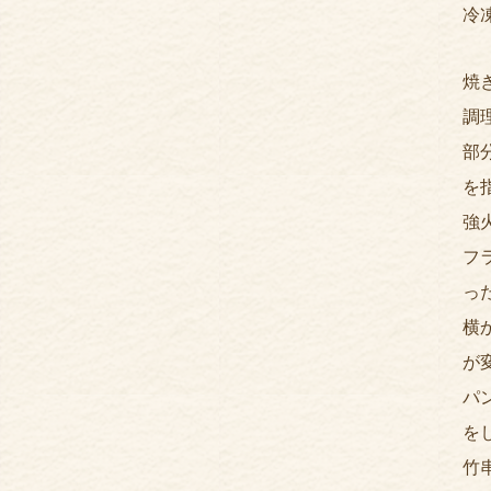
冷
焼
調
部
を
強
フ
っ
横
が
パ
を
竹