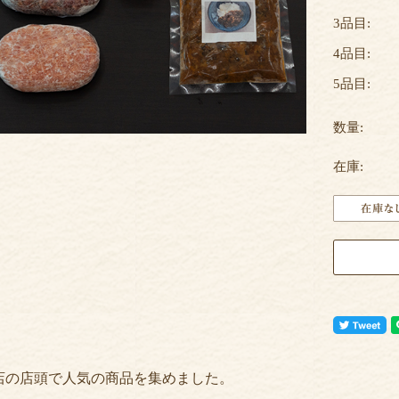
3品目:
4品目:
5品目:
数量:
在庫:
店の店頭で人気の商品を集めました。