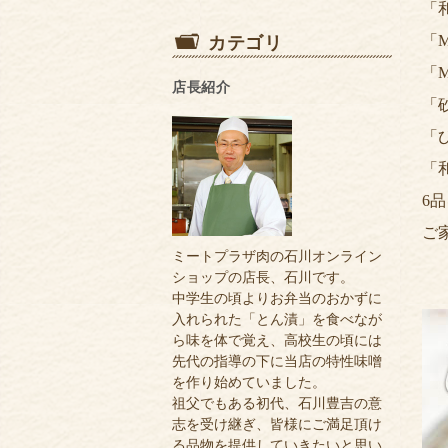
「
「
人材募集
「
店長紹介
「
「
「
6
ご
ミートプラザ肉の石川オンライン
ショップの店長、石川です。
中学生の頃よりお弁当のおかずに
入れられた「とん漬」を食べなが
ら味を体で覚え、高校生の頃には
先代の指導の下に当店の特性味噌
を作り始めていました。
祖父でもある初代、石川豊吉の意
志を受け継ぎ、皆様にご満足頂け
る品物を提供していきたいと思い